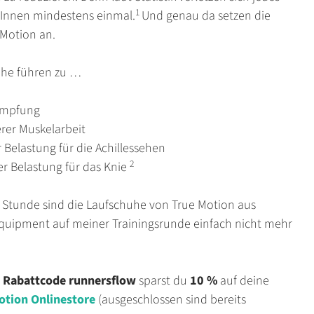
1
erInnen mindestens einmal.
Und genau da setzen die
Motion an.
uhe führen zu …
ämpfung
erer Muskelarbeit
 Belastung für die Achillessehen
2
er Belastung für das Knie
n Stunde sind die Laufschuhe von True Motion aus
uipment auf meiner Trainingsrunde einfach nicht mehr
n Rabattcode
runnersflow
sparst du
10 %
auf deine
otion Onlinestore
(ausgeschlossen sind bereits