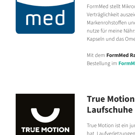
FormMed stellt Mikron
Verträglichkeit ausze
Markenrohstoffen und
nutze für meine Nähr
Kapseln und das Ome
Mit dem
FormMed R
Bestellung im
FormMe
True Motion
Laufschuhe
True Motion ist ein j
hat, Laufverletzungen 