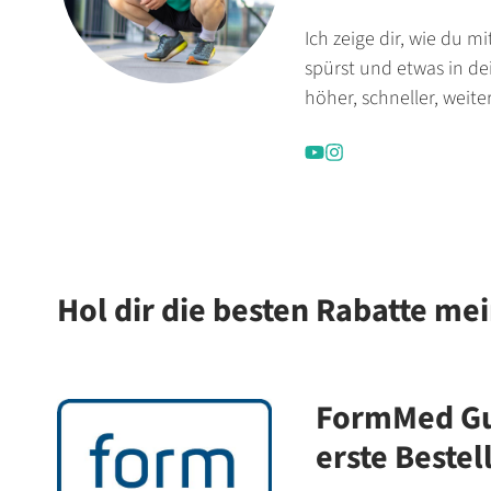
Ich zeige dir, wie du m
spürst und etwas in d
höher, schneller, weiter
Hol dir die besten Rabatte me
FormMed Gut
erste Bestel