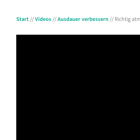
Start
//
Videos
//
Ausdauer verbessern
//
Richtig at