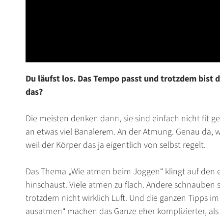
Du läufst los. Das Tempo passt und trotzdem bist
das?
Die meisten denken dann, sie sind einfach nicht fit ge
an etwas viel Banalerеm. An der Atmung. Genau da, w
weil der Körper das ja eigentlich von selbst regelt.
Das Thema „
Wie atmen beim Joggen
“ klingt auf den 
hinschaust. Viele atmen zu flach. Andere schnauben
trotzdem nicht wirklich Luft. Und die ganzen Tipps im 
ausatmen
“ machen das Ganze eher komplizierter, als