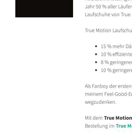
Jahr 50 % aller Läuf
Laufschuhe von True 
True Motion Laufsch
15 % mehr D
10 % effizient
8 % geringerer
10 % geringer
Als Fanboy der erste
meinem Feel-Good-Eq
wegzudenken.
Mit dem
True Motio
Bestellung im
True M