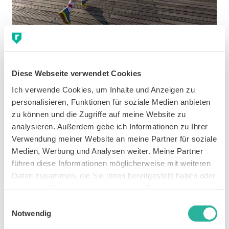
Checkliste: 6
Diese Webseite verwendet Cookies
Laufprofi-Techniken
Ich verwende Cookies, um Inhalte und Anzeigen zu 
(die auch du nutzen
personalisieren, Funktionen für soziale Medien anbieten 
zu können und die Zugriffe auf meine Website zu 
kannst)
analysieren. Außerdem gebe ich Informationen zu Ihrer 
Verwendung meiner Website an meine Partner für soziale 
Medien, Werbung und Analysen weiter. Meine Partner 
Du willst kräftesparender, entspannter und mit weniger
führen diese Informationen möglicherweise mit weiteren 
Verletzungsrisiko laufen – ohne deinen Laufstil komplett
Daten zusammen, die Sie ihnen bereitgestellt haben oder 
umbauen zu müssen?
die sie im Rahmen Ihrer Nutzung der Dienste gesammelt 
haben.
Einwilligungsauswahl
Notwendig
JETZT KOSTENLOS HERUNTERLADEN