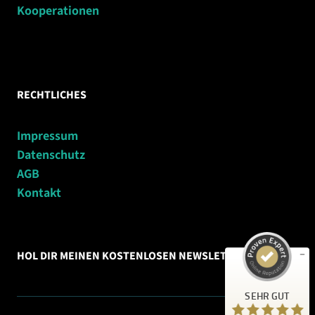
Kooperationen
RECHTLICHES
Impressum
Datenschutz
Kundenbewertungen und Erfahrungen zu
AGB
runnersflow
Kontakt
SEHR GUT
%
99
Empfehlungen auf
ProvenExpert.com
5,00
/
4,79
HOL DIR MEINEN KOSTENLOSEN NEWSLETTER
163
51
Bewertungen auf
2
Bewertungen von
SEHR GUT
ProvenExpert.com
anderen Quellen