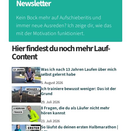
Newsletter
Kein Bock mehr auf Aufschieberitis und
immer neue Ausreden? Ich zeige dir, wie das
mit der Motivation funktioniert.
Hier findest du noch mehr Lauf-
Content
Was ich nach 13 Jahren Laufen über mich
selbst gelernt habe
5. August 2026
Ich trainiere bewusst weniger: Das ist der
Grund
29. Juli 2026
8 Fragen, die du als Läufer nicht mehr
hören kannst
23. Juli 2026
So läufst du deinen ersten Halbmarathon |