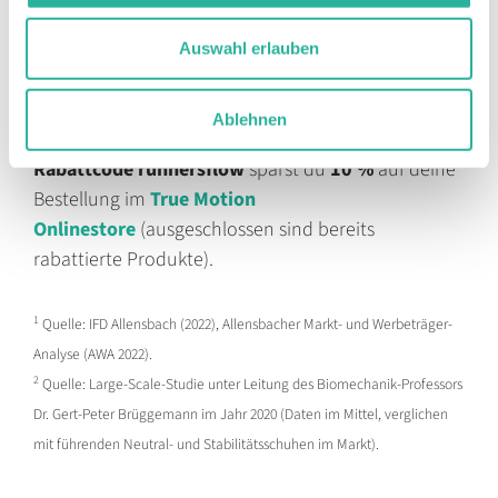
von True Motion aus meinem Feel-Good-Equipment
auf meiner Trainingsrunde einfach nicht mehr
Auswahl erlauben
wegzudenken.
Ablehnen
Mit dem
True Motion
Rabattcode
runnersflow
sparst du
10 %
auf deine
Bestellung im
True Motion
Onlinestore
(ausgeschlossen sind bereits
rabattierte Produkte).
1
Quelle: IFD Allensbach (2022), Allensbacher Markt- und Werbeträger-
Analyse (AWA 2022).
2
Quelle: Large-Scale-Studie unter Leitung des Biomechanik-Professors
Dr. Gert-Peter Brüggemann im Jahr 2020 (Daten im Mittel, verglichen
mit führenden Neutral- und Stabilitätsschuhen im Markt).