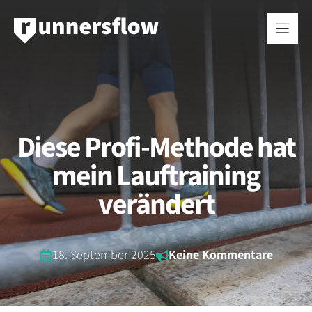
Zum
Inhalt
springen
Diese Profi-Methode hat
mein Lauftraining
verändert
18. September 2025
Keine Kommentare