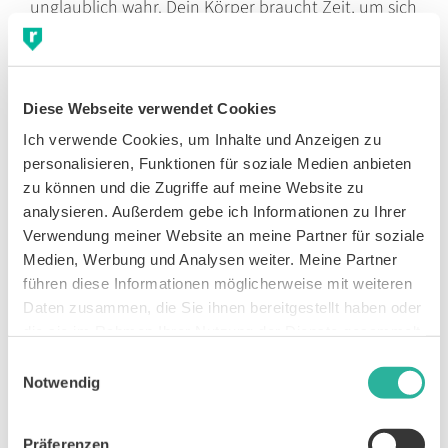
unglaublich wahr. Dein Körper braucht Zeit, um sich
vom Training und der Anstrengung zu erholen.
Betrachte einen Ruhetag wie einen Trainingstag.
Der Körper kommt wieder zu Kräften und
Diese Webseite verwendet Cookies
verarbeitet die letzten Trainingseinheiten. Hier
findest du ein
interessantes Video zum Thema
Ich verwende Cookies, um Inhalte und Anzeigen zu 
personalisieren, Funktionen für soziale Medien anbieten 
Regeneration
, das ich erstellt habe.
zu können und die Zugriffe auf meine Website zu 
Tempotraining und
analysieren. Außerdem gebe ich Informationen zu Ihrer 
Verwendung meiner Website an meine Partner für soziale 
Intervalle
Medien, Werbung und Analysen weiter. Meine Partner 
führen diese Informationen möglicherweise mit weiteren 
Daten zusammen, die Sie ihnen bereitgestellt haben oder 
Bring Abwechslung in deinen Trainingsalltag. Laufen
die sie im Rahmen Ihrer Nutzung der Dienste gesammelt 
muss nicht eintönig und langweilig sein. Es gibt viele
haben.
Einwilligungsauswahl
Möglichkeiten, dein Training variabel und
Notwendig
abwechslungsreich zu gestalten. Intervall- und
Tempotraining setzen spezifische Reize. Unter
Präferenzen