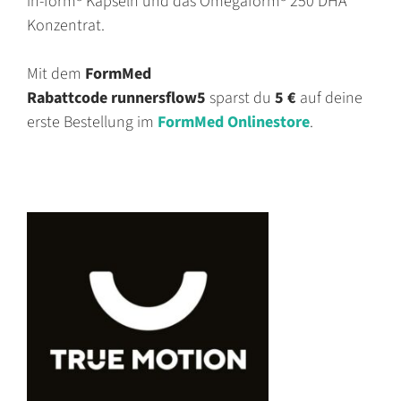
in-form® Kapseln und das Omegaform® 250 DHA
Konzentrat.
Mit dem
FormMed
Rabattcode
runnersflow5
sparst du
5 €
auf deine
erste Bestellung im
FormMed Onlinestore
.