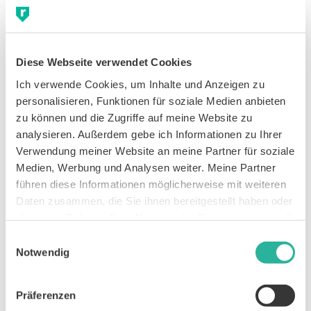
True Motion Gutschein: 10 %
Rabatt auf Laufschuhe
Diese Webseite verwendet Cookies
True Motion ist ein junges Unternehmen aus Köln,
Ich verwende Cookies, um Inhalte und Anzeigen zu 
das es sich zum Ziel gesetzt hat, Laufverletzungen
personalisieren, Funktionen für soziale Medien anbieten 
zu reduzieren. Denn laut Statistik verletzen sich
zu können und die Zugriffe auf meine Website zu 
analysieren. Außerdem gebe ich Informationen zu Ihrer 
jedes Jahr 50 % aller LäuferInnen mindestens
Verwendung meiner Website an meine Partner für soziale 
1
einmal.
Und genau da setzen die Laufschuhe von
Medien, Werbung und Analysen weiter. Meine Partner 
True Motion an.
führen diese Informationen möglicherweise mit weiteren 
Daten zusammen, die Sie ihnen bereitgestellt haben oder 
True Motion Laufschuhe führen zu …
die sie im Rahmen Ihrer Nutzung der Dienste gesammelt 
haben.
Einwilligungsauswahl
15 % mehr Dämpfung
Notwendig
10 % effizienterer Muskelarbeit
8 % geringerer Belastung für die
Präferenzen
Achillessehen