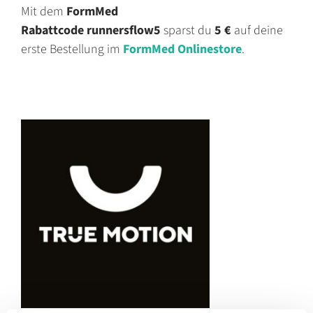
Mit dem
FormMed
Rabattcode
runnersflow5
sparst du
5 €
auf deine
erste Bestellung im
FormMed Onlinestore
.