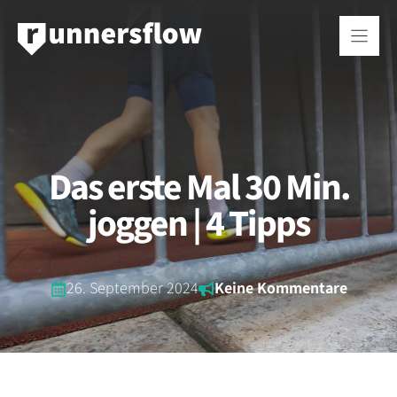
Zum
Inhalt
springen
Das erste Mal 30 Min.
joggen | 4 Tipps
26. September 2024
Keine Kommentare