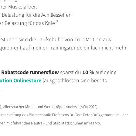
erer Muskelarbeit
 Belastung für die Achillessehen
2
er Belastung für das Knie
n Stunde sind die Laufschuhe von True Motion aus
uipment auf meiner Trainingsrunde einfach nicht mehr
n Rabattcode
runnersflow
sparst du
10 %
auf deine
otion Onlinestore
(ausgeschlossen sind bereits
.
2), Allensbacher Markt- und Werbeträger-Analyse (AWA 2022).
unter Leitung des Biomechanik-Professors Dr. Gert-Peter Brüggemann im Jahr
chen mit führenden Neutral- und Stabilitätsschuhen im Markt).