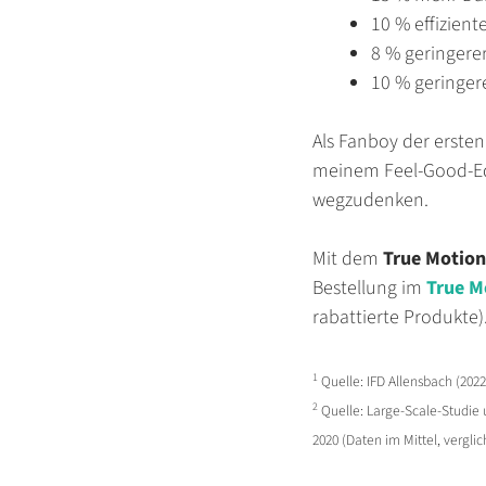
10 % effizient
8 % geringerer
10 % geringer
Als Fanboy der erste
meinem Feel-Good-Eq
wegzudenken.
Mit dem
True Motio
Bestellung im
True M
rabattierte Produkte)
1
Quelle: IFD Allensbach (202
2
Quelle: Large-Scale-Studie 
2020 (Daten im Mittel, vergli