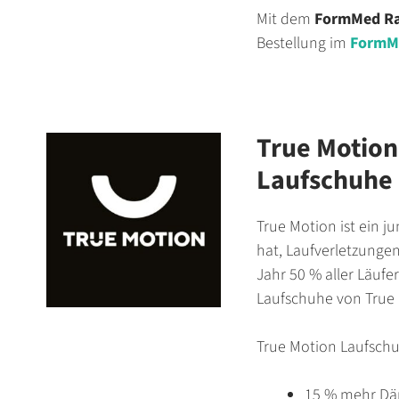
Mit dem
FormMed R
Bestellung im
FormMe
True Motion
Laufschuhe
True Motion ist ein j
hat, Laufverletzungen 
Jahr 50 % aller Läuf
Laufschuhe von True 
True Motion Laufsch
15 % mehr D