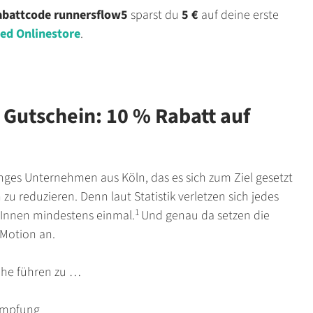
abattcode
runnersflow5
sparst du
5 €
auf deine erste
d Onlinestore
.
 Gutschein: 10 % Rabatt auf
unges Unternehmen aus Köln, das es sich zum Ziel gesetzt
zu reduzieren. Denn laut Statistik verletzen sich jedes
1
erInnen mindestens einmal.
Und genau da setzen die
Motion an.
uhe führen zu …
ämpfung