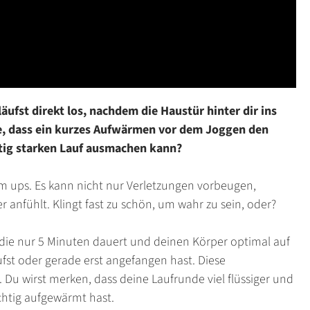
ufst direkt los, nachdem die Haustür hinter dir ins
age, dass ein kurzes Aufwärmen vor dem Joggen den
tig starken Lauf ausmachen kann?
m ups. Es kann nicht nur Verletzungen vorbeugen,
r anfühlt. Klingt fast zu schön, um wahr zu sein, oder?
 die nur 5 Minuten dauert und deinen Körper optimal auf
ufst oder gerade erst angefangen hast. Diese
u wirst merken, dass deine Laufrunde viel flüssiger und
chtig aufgewärmt hast.