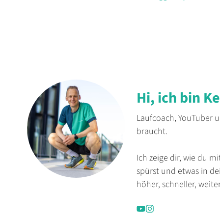
Hi, ich bin K
Laufcoach, YouTuber un
braucht.
Ich zeige dir, wie du m
spürst und etwas in d
höher, schneller, weiter