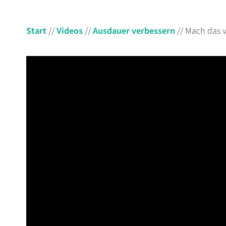
Start
//
Videos
//
Ausdauer verbessern
//
Mach das v