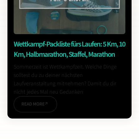
Wettkampf-Packliste fürs Laufen: 5 Km, 10
Km, Halbmarathon, Staffel, Marathon
Sommerzeit ist Wettkampfzeit. Welche Dinge
solltest du zu deiner nächsten
Laufveranstaltung mitnehmen? Damit du dir
nicht jedes Mal neu Gedanken
READ MORE