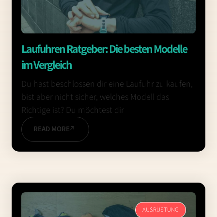
Laufuhren Ratgeber: Die besten Modelle
im Vergleich
Du hast beschlossen dir eine Laufuhr zu kaufen,
bist aber nicht sicher, welches Modell das
Richtige ist? Du möchtest dir
READ MORE
AUSRÜSTUNG