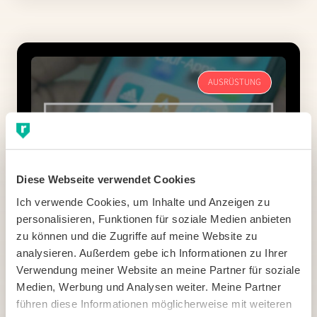
AUSRÜSTUNG
Diese Webseite verwendet Cookies
Ich verwende Cookies, um Inhalte und Anzeigen zu 
personalisieren, Funktionen für soziale Medien anbieten 
zu können und die Zugriffe auf meine Website zu 
Die besten Lauf-Apps: Diese 6 solltest du
analysieren. Außerdem gebe ich Informationen zu Ihrer 
Verwendung meiner Website an meine Partner für soziale 
kennen
Medien, Werbung und Analysen weiter. Meine Partner 
führen diese Informationen möglicherweise mit weiteren 
Welche Lauf-Apps eignen sich am besten fürs